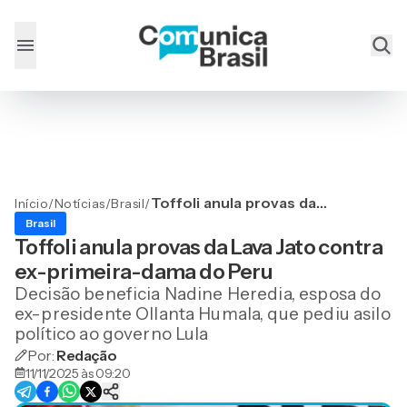
Toffoli anula provas da
Início
/
Notícias
/
Brasil
/
Lava Jato contra ex-
Brasil
primeira-dama do Peru
Toffoli anula provas da Lava Jato contra
ex-primeira-dama do Peru
Decisão beneficia Nadine Heredia, esposa do
ex-presidente Ollanta Humala, que pediu asilo
político ao governo Lula
Por:
Redação
11/11/2025 às 09:20