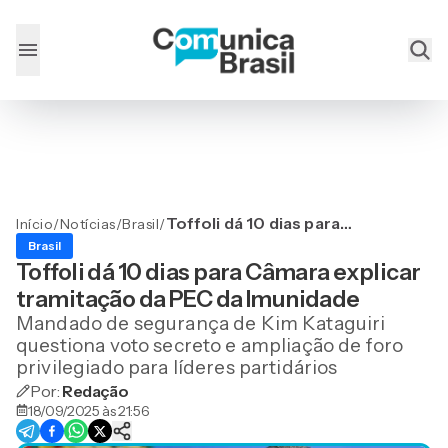
Toffoli dá 10 dias para
Início
/
Notícias
/
Brasil
/
Câmara explicar
Brasil
tramitação da PEC da
Toffoli dá 10 dias para Câmara explicar
Imunidade
tramitação da PEC da Imunidade
Mandado de segurança de Kim Kataguiri
questiona voto secreto e ampliação de foro
privilegiado para líderes partidários
Por:
Redação
18/09/2025 às 21:56