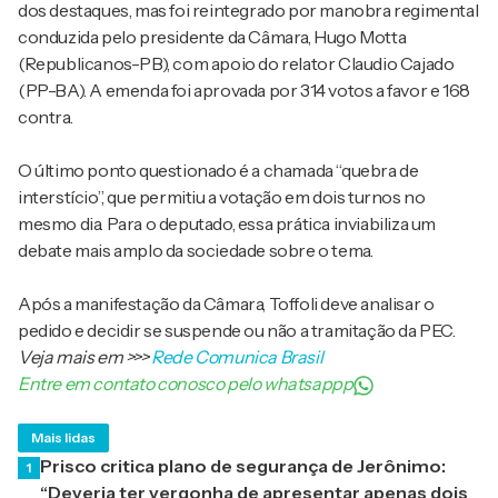
dos destaques, mas foi reintegrado por manobra regimental
conduzida pelo presidente da Câmara, Hugo Motta
(Republicanos-PB), com apoio do relator Claudio Cajado
(PP-BA). A emenda foi aprovada por 314 votos a favor e 168
contra.
O último ponto questionado é a chamada “quebra de
interstício”, que permitiu a votação em dois turnos no
mesmo dia. Para o deputado, essa prática inviabiliza um
debate mais amplo da sociedade sobre o tema.
Após a manifestação da Câmara, Toffoli deve analisar o
pedido e decidir se suspende ou não a tramitação da PEC.
Veja mais em
>>>
Rede Comunica Brasil
Entre em contato conosco pelo whatsappp
Mais lidas
Prisco critica plano de segurança de Jerônimo:
1
“Deveria ter vergonha de apresentar apenas dois