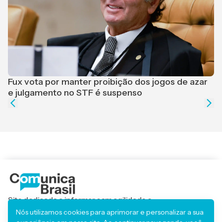
F
r
Fux vota por manter proibição dos jogos de azar
e julgamento no STF é suspenso
Site dedicado a informar com agilidade e
responsabilidade, trazendo os principais acontecimentos
Nós utilizamos cookies para aprimorar e personalizar a sua
locais, regionais e nacionais.