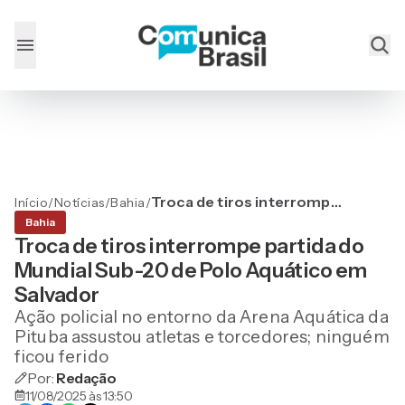
Troca de tiros interrompe
Início
/
Notícias
/
Bahia
/
partida do Mundial Sub-20
Bahia
de Polo Aquático em
Troca de tiros interrompe partida do
Salvador
Mundial Sub-20 de Polo Aquático em
Salvador
Ação policial no entorno da Arena Aquática da
Pituba assustou atletas e torcedores; ninguém
ficou ferido
Por:
Redação
11/08/2025 às 13:50