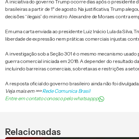
A iniciativa do governo Trump ocorre dias após o presidente
brasileiras a partir de 1º de agosto. Na justificativa, Trump ale
decisões “ilegais” do ministro Alexandre de Moraes contra em
Em uma carta enviada ao presidente Luiz Inácio Lula da Silva, 
liberdade de expressão nem práticas comerciais injustas cont
A investigação sob a Seção 301 é o mesmo mecanismo usado po
guerra comercial iniciada em 2018. A depender do resultado da
incluindo barreiras comerciais, sobretaxas e restrições a seto
A resposta oficial do governo brasileiro ainda não foi divulgada.
Veja mais em
>>>
Rede Comunica Brasil
Entre em contato conosco pelo whatsappp
Relacionadas