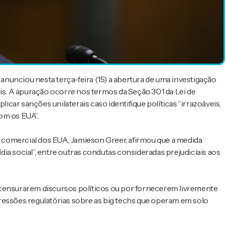
nunciou nesta terça-feira (15) a abertura de uma investigação
ais. A apuração ocorre nos termos da Seção 301 da Lei de
ar sanções unilaterais caso identifique políticas “irrazoáveis,
om os EUA”.
comercial dos EUA, Jamieson Greer, afirmou que a medida
ia social”, entre outras condutas consideradas prejudiciais aos
 censurarem discursos políticos ou por fornecerem livremente
a pressões regulatórias sobre as big techs que operam em solo