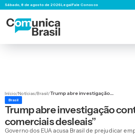
Sábado, 8 de agosto de 2026
Legal
Fale Conosco
Trump abre investigação
Início
/
Notícias
/
Brasil
/
contra Brasil por “práticas
Brasil
comerciais desleais”
Trump abre investigação contr
comerciais desleais”
Governo dos EUA acusa Brasil de prejudicar e