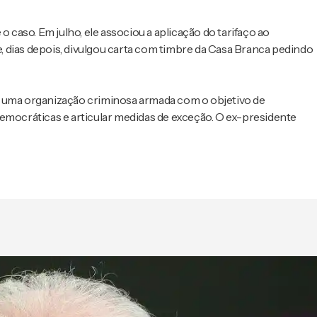
o caso. Em julho, ele associou a aplicação do tarifaço ao
 dias depois, divulgou carta com timbre da Casa Branca pedindo
r uma organização criminosa armada com o objetivo de
s democráticas e articular medidas de exceção. O ex-presidente