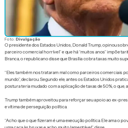
Foto:
Divulgação
O presidente dos Estados Unidos, Donald Trump, opinou sobre o 
parceiro comercial horrível” e que há “muitos anos” impõe ta
Branca, o republicano disse que Brasília cobra taxas muito su
“Eles também nos trataram mal como parceiros comerciais por
mundo”, declarou. Segundo ele, antes os Estados Unidos prati
postura teria mudado com a aplicação de taxas de 50%, o que,
Trump também aproveitou para reforçar seu apoio ao ex-pres
e vítima de perseguição política.
“Acho que o que fizeram é uma execução política. Ele ama o pov
uma caça às bruxas e acho muito lamentável”, disse.