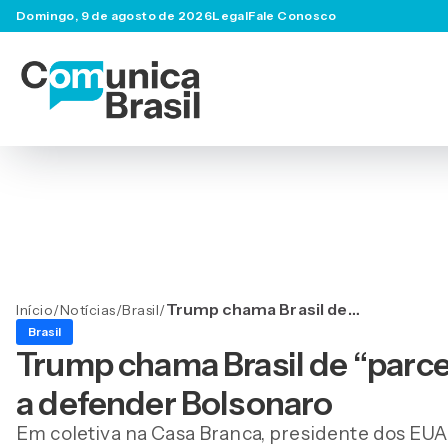
Domingo, 9 de agosto de 2026
Legal
Fale Conosco
Trump chama Brasil de
Início
/
Notícias
/
Brasil
/
“parceiro comercial
Brasil
horrível” e volta a defender
Trump chama Brasil de “parcei
Bolsonaro
a defender Bolsonaro
Em coletiva na Casa Branca, presidente dos EUA