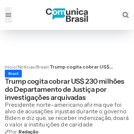
Trump cogita cobrar US$
Início
/
Notícias
/
Brasil
/
230 milhões do
Brasil
Departamento de Justiça
Trump cogita cobrar US$ 230 milhões
por investigações
do Departamento de Justiça por
arquivadas
investigações arquivadas
Presidente norte-americano afirma que foi
alvo de acusações injustas durante o governo
Biden e diz que, se receber indenização, doará
o valor a instituições de caridade
Por:
Redação