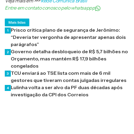
Veja mais em
>>>
Rede Comunica Brasil
Entre em contato conosco pelo whatsappp
Mais lidas
Prisco critica plano de segurança de Jerônimo:
1
“Deveria ter vergonha de apresentar apenas dois
parágrafos”
Governo detalha desbloqueio de R$ 5,7 bilhões no
2
Orçamento, mas mantém R$ 17,9 bilhões
congelados
TCU enviará ao TSE lista com mais de 6 mil
3
gestores que tiveram contas julgadas irregulares
Lulinha volta a ser alvo da PF duas décadas após
4
investigação da CPI dos Correios