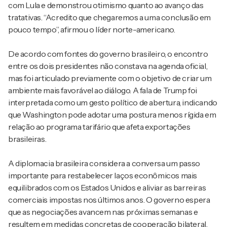
com Lula e demonstrou otimismo quanto ao avanço das
tratativas. “Acredito que chegaremos a uma conclusão em
pouco tempo”, afirmou o líder norte-americano.
De acordo com fontes do governo brasileiro, o encontro
entre os dois presidentes não constava na agenda oficial,
mas foi articulado previamente com o objetivo de criar um
ambiente mais favorável ao diálogo. A fala de Trump foi
interpretada como um gesto político de abertura, indicando
que Washington pode adotar uma postura menos rígida em
relação ao programa tarifário que afeta exportações
brasileiras.
A diplomacia brasileira considera a conversa um passo
importante para restabelecer laços econômicos mais
equilibrados com os Estados Unidos e aliviar as barreiras
comerciais impostas nos últimos anos. O governo espera
que as negociações avancem nas próximas semanas e
resultem em medidas concretas de cooperação bilateral.