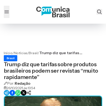
Trump diz que tarifas
Início
/
Notícias
/
Brasil
/
sobre produtos brasileiros
Brasil
podem ser revistas “muito
Trump diz que tarifas sobre produtos
rapidamente”
brasileiros podem ser revistas “muito
rapidamente”
Por:
Redação
26/10/2025 às 13:54