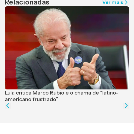
Relacionadas
Ver mais
Lula critica Marco Rubio e o chama de “latino-
F
americano frustrado”
e