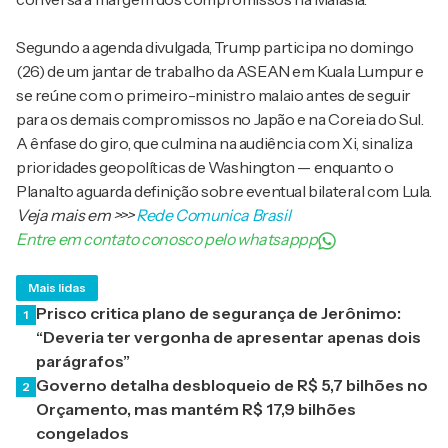
Segundo a agenda divulgada, Trump participa no domingo
(26) de um jantar de trabalho da ASEAN em Kuala Lumpur e
se reúne com o primeiro-ministro malaio antes de seguir
para os demais compromissos no Japão e na Coreia do Sul.
A ênfase do giro, que culmina na audiência com Xi, sinaliza
prioridades geopolíticas de Washington — enquanto o
Planalto aguarda definição sobre eventual bilateral com Lula.
Veja mais em
>>>
Rede Comunica Brasil
Entre em contato conosco pelo whatsappp
Mais lidas
Prisco critica plano de segurança de Jerônimo:
1
“Deveria ter vergonha de apresentar apenas dois
parágrafos”
Governo detalha desbloqueio de R$ 5,7 bilhões no
2
Orçamento, mas mantém R$ 17,9 bilhões
congelados