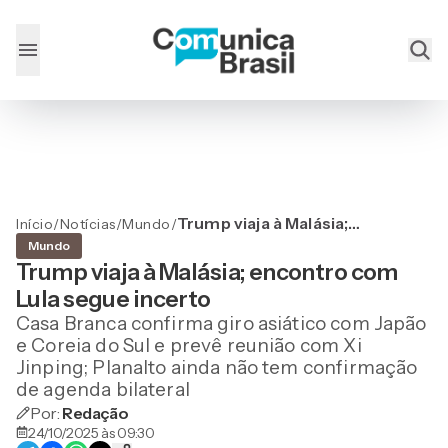
Trump viaja à Malásia;
Início
/
Notícias
/
Mundo
/
encontro com Lula segue
Mundo
incerto
Trump viaja à Malásia; encontro com
Lula segue incerto
Casa Branca confirma giro asiático com Japão
e Coreia do Sul e prevê reunião com Xi
Jinping; Planalto ainda não tem confirmação
de agenda bilateral
Por:
Redação
24/10/2025 às 09:30