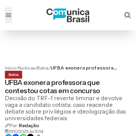
UFBA exonera professora
Início
/
Notícias
/
Bahia
/
que contestou cotas em
Bahia
concurso
UFBA exonera professora que
contestou cotas em concurso
Decisão do TRF-1 reverte liminar e devolve
vaga a candidato cotista; caso reacende
debate sobre privilégios e ideologização das
universidades federais
Por:
Redação
31/10/2025 às 10:14