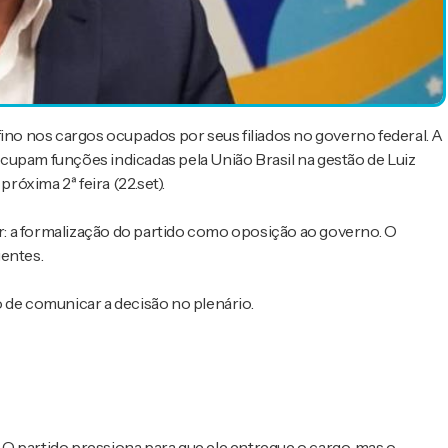
fino nos cargos ocupados por seus filiados no governo federal. A
cupam funções indicadas pela União Brasil na gestão de Luiz
róxima 2ª feira (22.set).
: a formalização do partido como oposição ao governo. O
gentes.
 de comunicar a decisão no plenário.
. O partido pressiona para que ele entregue o cargo, mas o