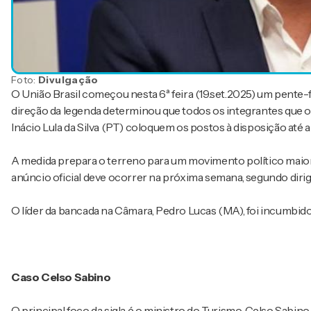
Foto:
Divulgação
O União Brasil começou nesta 6ª feira (19.set.2025) um pente-
direção da legenda determinou que todos os integrantes que o
Inácio Lula da Silva (PT) coloquem os postos à disposição até a p
A medida prepara o terreno para um movimento político maior
anúncio oficial deve ocorrer na próxima semana, segundo diri
O líder da bancada na Câmara, Pedro Lucas (MA), foi incumbido
Caso Celso Sabino
O principal foco da sigla é o ministro do Turismo, Celso Sabino