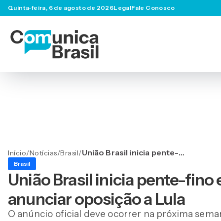
Quinta-feira, 6 de agosto de 2026
Legal
Fale Conosco
União Brasil inicia pente-
Início
/
Notícias
/
Brasil
/
fino em cargos federais e
Brasil
deve anunciar oposição a
União Brasil inicia pente-fino
Lula
anunciar oposição a Lula
O anúncio oficial deve ocorrer na próxima sema