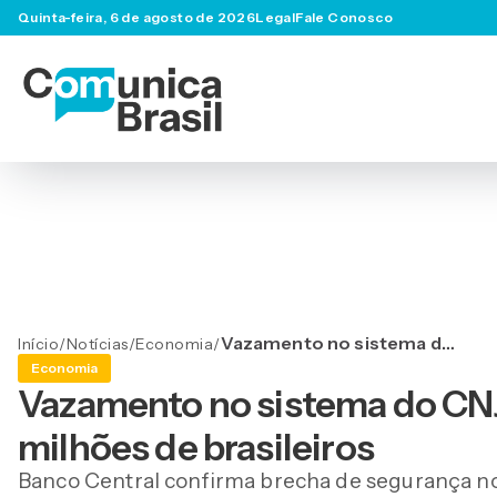
Quinta-feira, 6 de agosto de 2026
Legal
Fale Conosco
Vazamento no sistema do
Início
/
Notícias
/
Economia
/
CNJ expõe dados bancários
Economia
de 11 milhões de brasileiros
Vazamento no sistema do CNJ
milhões de brasileiros
Banco Central confirma brecha de segurança no 