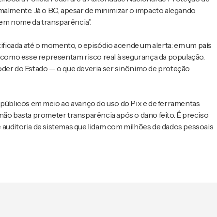
rmalmente. Já o BC, apesar de minimizar o impacto alegando
 “em nome da transparência”.
ficada até o momento, o episódio acende um alerta: em um país
como esse representam risco real à segurança da população.
oder do Estado — o que deveria ser sinônimo de proteção
s públicos em meio ao avanço do uso do Pix e de ferramentas
s, não basta prometer transparência após o dano feito. É preciso
 auditoria de sistemas que lidam com milhões de dados pessoais