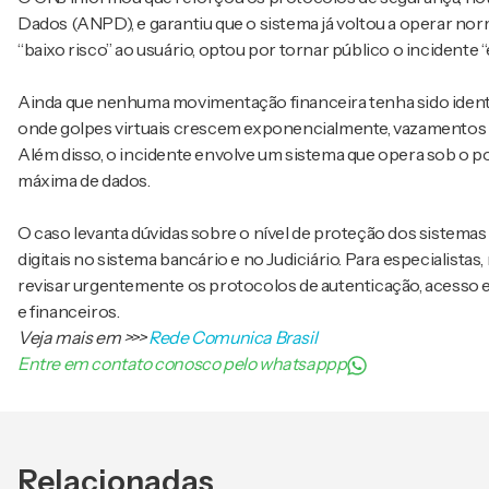
Dados (ANPD), e garantiu que o sistema já voltou a operar no
“baixo risco” ao usuário, optou por tornar público o incidente
Ainda que nenhuma movimentação financeira tenha sido identi
onde golpes virtuais crescem exponencialmente, vazamentos 
Além disso, o incidente envolve um sistema que opera sob o p
máxima de dados.
O caso levanta dúvidas sobre o nível de proteção dos sistema
digitais no sistema bancário e no Judiciário. Para especialista
revisar urgentemente os protocolos de autenticação, acesso e
e financeiros.
Veja mais em
>>>
Rede Comunica Brasil
Entre em contato conosco pelo whatsappp
Relacionadas