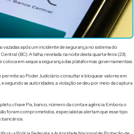
ias vazadas após um incidente de segurança no sistema do
tral (BC). A falha, revelada na noite desta quarta-feira (23),
ue coloca em xeque a segurança das plataformas governamentais.
 permite ao Poder Judiciário consultar e bloquear valores em
ho, e segundo as autoridades, a violação se deu por meio da captura
eto, chave Pix, banco, número da conta e agência. Embora o
não foram comprometidos, especialistas alertam que esse tipo
s bancários.
ficou a Polícia Federal e a Autoridade Nacional de Proteção de