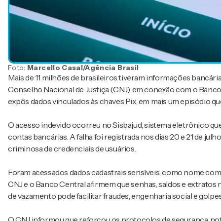
Foto:
Marcello Casal/Agência Brasil
Mais de 11 milhões de brasileiros tiveram informações bancár
Conselho Nacional de Justiça (CNJ), em conexão com o Banco Cen
expôs dados vinculados às chaves Pix, em mais um episódio q
O acesso indevido ocorreu no Sisbajud, sistema eletrônico que
contas bancárias. A falha foi registrada nos dias 20 e 21 de jul
criminosa de credenciais de usuários.
Foram acessados dados cadastrais sensíveis, como nome compl
CNJ e o Banco Central afirmem que senhas, saldos e extratos 
de vazamento pode facilitar fraudes, engenharia social e golpe
O CNJ informou que reforçou os protocolos de segurança, noti