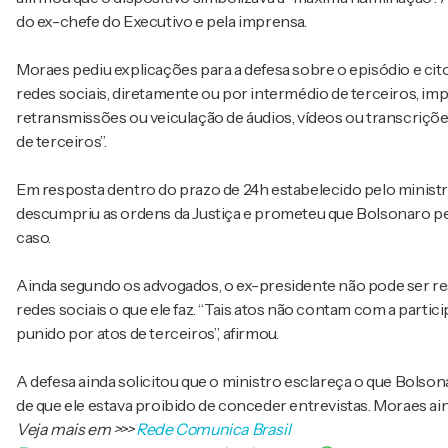
do ex-chefe do Executivo e pela imprensa.
Moraes pediu explicações para a defesa sobre o episódio e cito
redes sociais, diretamente ou por intermédio de terceiros, imp
retransmissões ou veiculação de áudios, vídeos ou transcriçõe
de terceiros”.
Em resposta dentro do prazo de 24h estabelecido pelo ministro
descumpriu as ordens da Justiça e prometeu que Bolsonaro pe
caso.
Ainda segundo os advogados, o ex-presidente não pode ser re
redes sociais o que ele faz. “Tais atos não contam com a partic
punido por atos de terceiros”, afirmou.
A defesa ainda solicitou que o ministro esclareça o que Bolso
de que ele estava proibido de conceder entrevistas. Moraes a
Veja mais em
>>>
Rede Comunica Brasil