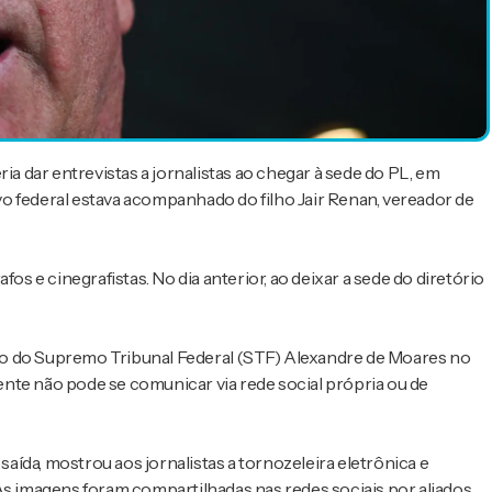
ia dar entrevistas a jornalistas ao chegar à sede do PL, em
ivo federal estava acompanhado do filho Jair Renan, vereador de
os e cinegrafistas. No dia anterior, ao deixar a sede do diretório
ro do Supremo Tribunal Federal (STF) Alexandre de Moares no
dente não pode se comunicar via rede social própria ou de
saída, mostrou aos jornalistas a tornozeleira eletrônica e
As imagens foram compartilhadas nas redes sociais por aliados