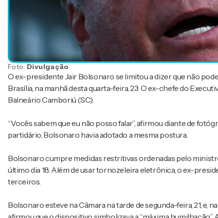
Foto:
Divulgação
O ex-presidente Jair Bolsonaro se limitou a dizer que não poder
Brasília, na manhã desta quarta-feira, 23. O ex-chefe do Execut
Balneário Camboriú (SC).
“Vocês sabem que eu não posso falar”, afirmou diante de fotógraf
partidário, Bolsonaro havia adotado a mesma postura.
Bolsonaro cumpre medidas restritivas ordenadas pelo minist
último dia 18. Além de usar tornozeleira eletrônica, o ex-presi
terceiros.
Bolsonaro esteve na Câmara na tarde de segunda-feira, 21, e, na 
afirmou que o dispositivo simbolizava a “máxima humilhação”. 