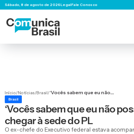
Sábado, 8 de agosto de 2026
Legal
Fale Conosco
‘Vocês sabem que eu não
Início
/
Notícias
/
Brasil
/
posso falar’, diz Bolsonaro
Brasil
ao chegar à sede do PL
‘Vocês sabem que eu não posso
chegar à sede do PL
O ex-chefe do Executivo federal estava acompan