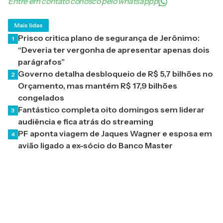
Entre em contato conosco pelo whatsappp
Mais lidas
Prisco critica plano de segurança de Jerônimo:
1
“Deveria ter vergonha de apresentar apenas dois
parágrafos”
Governo detalha desbloqueio de R$ 5,7 bilhões no
2
Orçamento, mas mantém R$ 17,9 bilhões
congelados
Fantástico completa oito domingos sem liderar
3
audiência e fica atrás do streaming
PF aponta viagem de Jaques Wagner e esposa em
4
avião ligado a ex-sócio do Banco Master