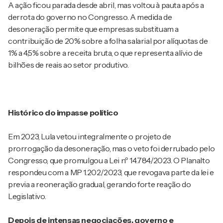
A ação ficou parada desde abril, mas voltou à pauta após a
derrota do governo no Congresso. A medida de
desoneração permite que empresas substituam a
contribuição de 20% sobre a folha salarial por alíquotas de
1% a 4,5% sobre a receita bruta, o que representa alívio de
bilhões de reais ao setor produtivo.
Histórico do impasse político
Em 2023, Lula vetou integralmente o projeto de
prorrogação da desoneração, mas o veto foi derrubado pelo
Congresso, que promulgou a Lei nº 14.784/2023. O Planalto
respondeu com a MP 1.202/2023, que revogava parte da lei e
previa a reoneração gradual, gerando forte reação do
Legislativo.
Depois de intensas negociações, governo e