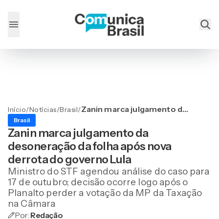
Zanin marca julgamento da
Início
/
Notícias
/
Brasil
/
desoneração da folha após
Brasil
nova derrota do governo
Zanin marca julgamento da
Lula
desoneração da folha após nova
derrota do governo Lula
Ministro do STF agendou análise do caso para
17 de outubro; decisão ocorre logo após o
Planalto perder a votação da MP da Taxação
na Câmara
Por:
Redação