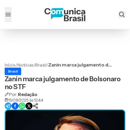
Zanin marca julgamento de
Início
/
Notícias
/
Brasil
/
Bolsonaro no STF
Brasil
Zanin marca julgamento de Bolsonaro
no STF
Por:
Redação
15/08/2025 às 12:44