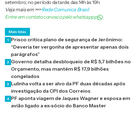
setembro, no período da tarde, das 14h às 19h.
Veja mais em
>>>
Rede Comunica Brasil
Entre em contato conosco pelo whatsappp
Mais lidas
Prisco critica plano de segurança de Jerônimo:
1
“Deveria ter vergonha de apresentar apenas dois
parágrafos”
Governo detalha desbloqueio de R$ 5,7 bilhões no
2
Orçamento, mas mantém R$ 17,9 bilhões
congelados
Lulinha volta a ser alvo da PF duas décadas após
3
investigação da CPI dos Correios
PF aponta viagem de Jaques Wagner e esposa em
4
avião ligado a ex-sócio do Banco Master