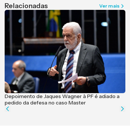
Relacionadas
Ver mais
C
d
Depoimento de Jaques Wagner à PF é adiado a
pedido da defesa no caso Master