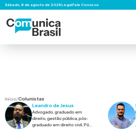
Sábado, 8 de agosto de 2026
Legal
Fale Conosco
Colunistas
Início
/
Leandro de Jesus
Advogado, graduado em
direito, gestão pública, pós-
graduado em direito civil, Pós
graduado em ciências