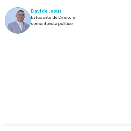
criminais, Pós-graduado em
docência do ensino superior,
Davi de Jesus
Radialista.
Estudante de Direito e
comentarista político