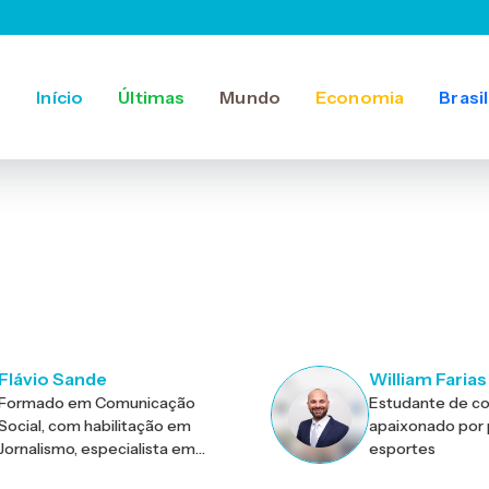
Início
Últimas
Mundo
Economia
Brasil
Flávio Sande
William Farias
Formado em Comunicação
Estudante de c
Social, com habilitação em
apaixonado por p
Jornalismo, especialista em
esportes
política partidária, eleitoral e