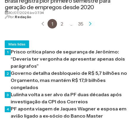
Brasil registra pior primeiro semestre para
geração de empregos desde 2020
30/07/2026 às 07:34
Por:
Redação
1
2
...
35
Mais lidas
Prisco critica plano de segurança de Jerônimo:
1
“Deveria ter vergonha de apresentar apenas dois
parágrafos”
Governo detalha desbloqueio de R$ 5,7 bilhões no
2
Orçamento, mas mantém R$ 17,9 bilhões
congelados
Lulinha volta a ser alvo da PF duas décadas após
3
investigação da CPI dos Correios
PF aponta viagem de Jaques Wagner e esposa em
4
avião ligado a ex-sócio do Banco Master