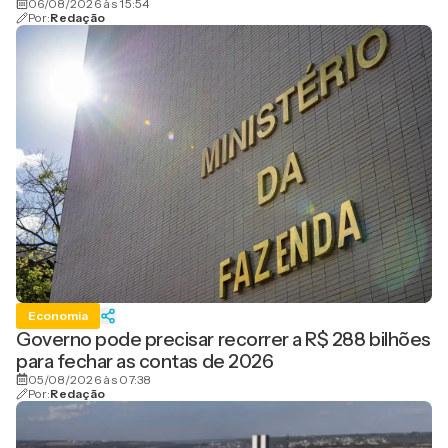
06/08/2026 às 15:54
Por:
Redação
Economia
Governo pode precisar recorrer a R$ 288 bilhões
para fechar as contas de 2026
05/08/2026 às 07:38
Por:
Redação