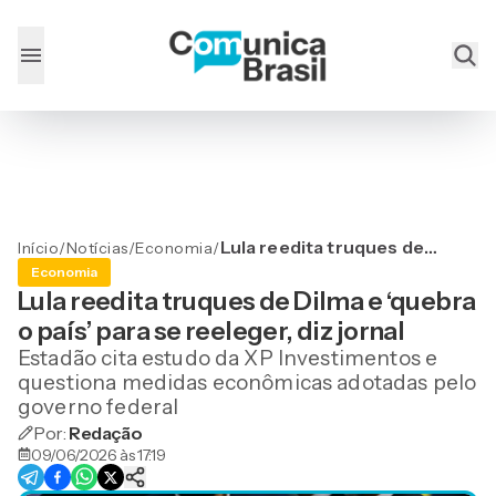
Lula reedita truques de
Início
/
Notícias
/
Economia
/
Dilma e ‘quebra o país’ para
Economia
se reeleger, diz jornal
Lula reedita truques de Dilma e ‘quebra
o país’ para se reeleger, diz jornal
Estadão cita estudo da XP Investimentos e
questiona medidas econômicas adotadas pelo
governo federal
Por:
Redação
09/06/2026 às 17:19