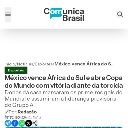
México vence África do Sul
Início
/
Notícias
/
Esportes
/
e abre Copa do Mundo com
Esportes
vitória diante da torcida
México vence África do Sul e abre Copa
do Mundo com vitória diante da torcida
Donos da casa marcaram os primeiros gols do
Mundial e assumiram a liderança provisória
do Grupo A
Por:
Redação
11/06/2026 às 18:15