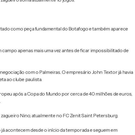
 tratado como peça fundamental do Botafogo e também aparece
em campo apenas mais uma vez antes de ficar impossibilitado de
a negociação com o Palmeiras. O empresário
John Textor
já havia
ta ao clube paulista.
uropeu após a Copa do Mundo por cerca de 40 milhões de euros,
.
 zagueiro
Nino
, atualmente no
FC Zenit Saint Petersburg
.
b
já acontecem desde o início da temporada e seguem em