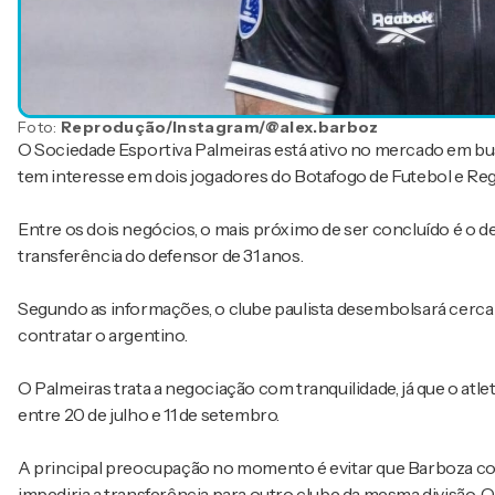
Foto:
Reprodução/Instagram/@alex.barboz
O
Sociedade Esportiva Palmeiras
está ativo no mercado em bus
tem interesse em dois jogadores do
Botafogo de Futebol e Re
Entre os dois negócios, o mais próximo de ser concluído é o d
transferência do defensor de 31 anos.
Segundo as informações, o clube paulista desembolsará cerca 
contratar o argentino.
O Palmeiras trata a negociação com tranquilidade, já que o atle
entre 20 de julho e 11 de setembro.
A principal preocupação no momento é evitar que Barboza co
impediria a transferência para outro clube da mesma divisão. 