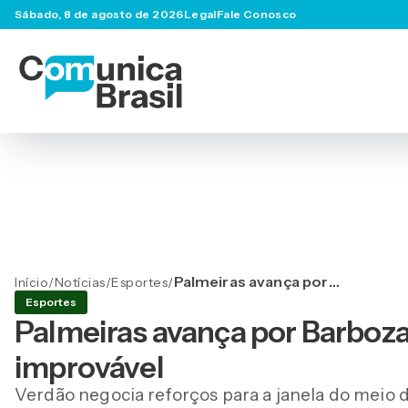
Sábado, 8 de agosto de 2026
Legal
Fale Conosco
Palmeiras avança por
Início
/
Notícias
/
Esportes
/
Barboza e vê retorno de
Esportes
Danilo como improvável
Palmeiras avança por Barboza
improvável
Verdão negocia reforços para a janela do mei