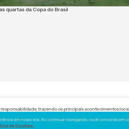
nas quartas da Copa do Brasil
 responsabilidade, trazendo os principais acontecimentos locai
eriência em nosso site. Ao continuar navegando, você concorda em con
ítica de Cookies.