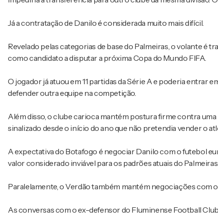
Já a contratação de Danilo é considerada muito mais difícil.
Revelado pelas categorias de base do Palmeiras, o volante é
como candidato a disputar a próxima
Copa do Mundo FIFA
.
O jogador já atuou em 11 partidas da Série A e poderia entrar 
defender outra equipe na competição.
Além disso, o clube carioca mantém postura firme contra um
sinalizado desde o início do ano que não pretendia vender o atle
A expectativa do Botafogo é negociar Danilo com o futebol e
valor considerado inviável para os padrões atuais do Palmeiras
Paralelamente, o Verdão também mantém negociações com o
As conversas com o ex-defensor do
Fluminense Football Clu