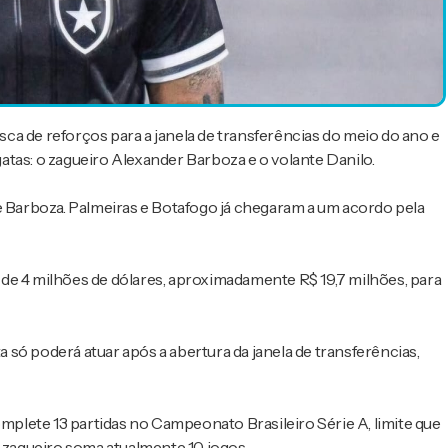
ca de reforços para a janela de transferências do meio do ano e
gatas
: o zagueiro
Alexander Barboza
e o volante
Danilo
.
e Barboza. Palmeiras e Botafogo já chegaram a um acordo pela
de 4 milhões de dólares, aproximadamente R$ 19,7 milhões, para
ta só poderá atuar após a abertura da janela de transferências,
mplete 13 partidas no
Campeonato Brasileiro Série A
, limite que
O zagueiro soma atualmente 10 jogos.