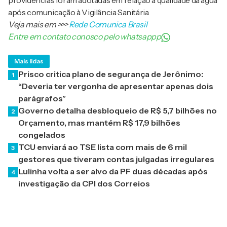
providências foram adotadas em relação à qualidade da água
após comunicação à Vigilância Sanitária.
Veja mais em
>>>
Rede Comunica Brasil
Entre em contato conosco pelo whatsappp
Mais lidas
Prisco critica plano de segurança de Jerônimo:
1
“Deveria ter vergonha de apresentar apenas dois
parágrafos”
Governo detalha desbloqueio de R$ 5,7 bilhões no
2
Orçamento, mas mantém R$ 17,9 bilhões
congelados
TCU enviará ao TSE lista com mais de 6 mil
3
gestores que tiveram contas julgadas irregulares
Lulinha volta a ser alvo da PF duas décadas após
4
investigação da CPI dos Correios