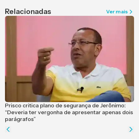
Relacionadas
Ver mais
Prisco critica plano de segurança de Jerônimo:
“Deveria ter vergonha de apresentar apenas dois
L
parágrafos”
a