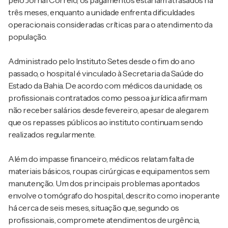
pelo Jornal Correio, os pagamentos estariam atrasados há
três meses, enquanto a unidade enfrenta dificuldades
operacionais consideradas críticas para o atendimento da
população.
Administrado pelo
Instituto Setes
desde o fim do ano
passado, o hospital é vinculado à
Secretaria da Saúde do
Estado da Bahia
. De acordo com médicos da unidade, os
profissionais contratados como pessoa jurídica afirmam
não receber salários desde fevereiro, apesar de alegarem
que os repasses públicos ao instituto continuam sendo
realizados regularmente.
Além do impasse financeiro, médicos relatam falta de
materiais básicos, roupas cirúrgicas e equipamentos sem
manutenção. Um dos principais problemas apontados
envolve o tomógrafo do hospital, descrito como inoperante
há cerca de seis meses, situação que, segundo os
profissionais, compromete atendimentos de urgência,