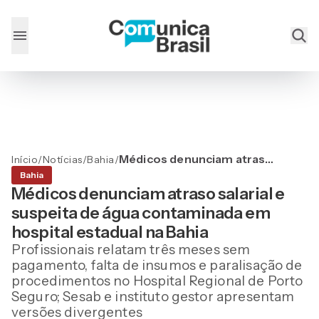
Médicos denunciam atraso
Início
/
Notícias
/
Bahia
/
salarial e suspeita de água
Bahia
contaminada em hospital
Médicos denunciam atraso salarial e
estadual na Bahia
suspeita de água contaminada em
hospital estadual na Bahia
Profissionais relatam três meses sem
pagamento, falta de insumos e paralisação de
procedimentos no Hospital Regional de Porto
Seguro; Sesab e instituto gestor apresentam
versões divergentes