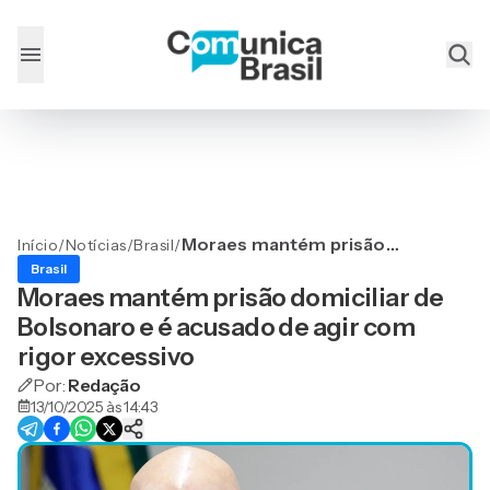
Moraes mantém prisão
Início
/
Notícias
/
Brasil
/
domiciliar de Bolsonaro e é
Brasil
acusado de agir com rigor
Moraes mantém prisão domiciliar de
excessivo
Bolsonaro e é acusado de agir com
rigor excessivo
Por:
Redação
13/10/2025 às 14:43