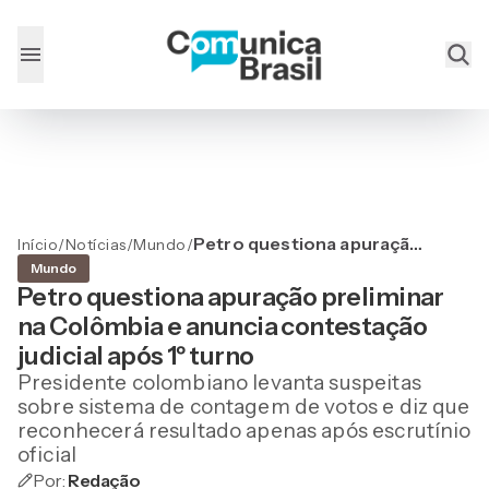
Petro questiona apuração
Início
/
Notícias
/
Mundo
/
preliminar na Colômbia e
Mundo
anuncia contestação
Petro questiona apuração preliminar
judicial após 1º turno
na Colômbia e anuncia contestação
judicial após 1º turno
Presidente colombiano levanta suspeitas
sobre sistema de contagem de votos e diz que
reconhecerá resultado apenas após escrutínio
oficial
Por:
Redação