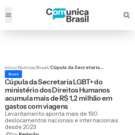
Cúpula da Secretaria
Início
/
Notícias
/
Brasil
/
LGBT+ do ministério dos
Brasil
Direitos Humanos acumula
Cúpula da Secretaria LGBT+ do
mais de R$ 1,2 milhão em
ministério dos Direitos Humanos
gastos com viagens
acumula mais de R$ 1,2 milhão em
gastos com viagens
Levantamento aponta mais de 190
deslocamentos nacionais e internacionais
desde 2023
Por:
Redação