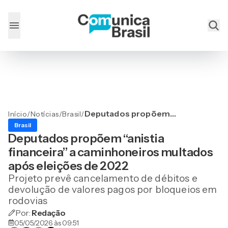
Deputados propõem
Início
/
Notícias
/
Brasil
/
“anistia financeira” a
Brasil
caminhoneiros multados
Deputados propõem “anistia
após eleições de 2022
financeira” a caminhoneiros multados
após eleições de 2022
Projeto prevê cancelamento de débitos e
devolução de valores pagos por bloqueios em
rodovias
Por:
Redação
05/05/2026 às 09:51