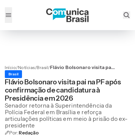
Flávio Bolsonaro visita pai
Início
/
Notícias
/
Brasil
/
na PF após confirmação de
Brasil
candidatura à Presidência
Flávio Bolsonaro visita pai na PF após
em 2026
confirmação de candidatura à
Presidência em 2026
Senador retorna à Superintendência da
Polícia Federal em Brasília e reforça
articulações políticas em meio à prisão do ex-
presidente
Por:
Redação