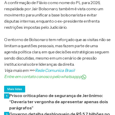
A confirmação de Flávio como nome do PL para 2026,
respaldada por Jair Bolsonaro, também é vista como um
movimento para unificar a base bolsonarista e evitar
disputas internas, enquanto o ex-presidente enfrenta
restrições impostas pelo Judiciário.
O entorno de Bolsonaro tem reforçado que as visitas não se
limitam a questões pessoais, mas fazem parte de uma
agenda política clara, em que decisões estratégicas seguem
sendo discutidas, mesmo em um cenário de pressão
institucional sobre lideranças da direita.
Veja mais em
>>>
Rede Comunica Brasil
Entre em contato conosco pelo whatsappp
Mais lidas
Prisco critica plano de segurança de Jerônimo:
1
“Deveria ter vergonha de apresentar apenas dois
parágrafos”
Governo detalha desbloqueio de R$ 5,7 bilhões no
2