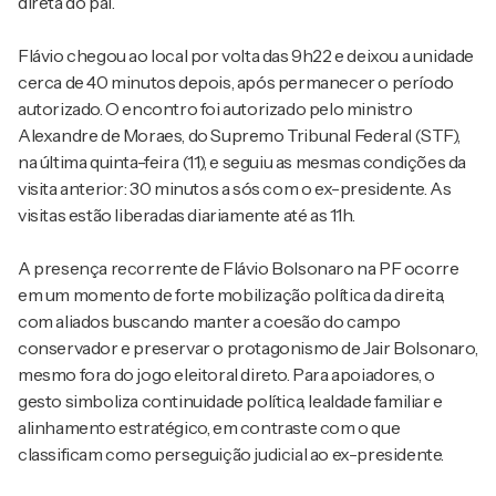
direta do pai.
Flávio chegou ao local por volta das 9h22 e deixou a unidade
cerca de 40 minutos depois, após permanecer o período
autorizado. O encontro foi autorizado pelo ministro
Alexandre de Moraes, do Supremo Tribunal Federal (STF),
na última quinta-feira (11), e seguiu as mesmas condições da
visita anterior: 30 minutos a sós com o ex-presidente. As
visitas estão liberadas diariamente até as 11h.
A presença recorrente de Flávio Bolsonaro na PF ocorre
em um momento de forte mobilização política da direita,
com aliados buscando manter a coesão do campo
conservador e preservar o protagonismo de Jair Bolsonaro,
mesmo fora do jogo eleitoral direto. Para apoiadores, o
gesto simboliza continuidade política, lealdade familiar e
alinhamento estratégico, em contraste com o que
classificam como perseguição judicial ao ex-presidente.