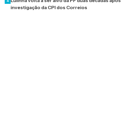
Lulinha volta a ser alvo da PF duas décadas após
4
investigação da CPI dos Correios