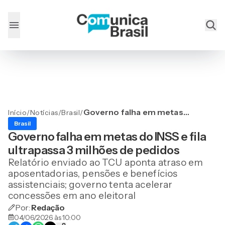
Governo falha em metas
Início
/
Notícias
/
Brasil
/
do INSS e fila ultrapassa 3
Brasil
milhões de pedidos
Governo falha em metas do INSS e fila
ultrapassa 3 milhões de pedidos
Relatório enviado ao TCU aponta atraso em
aposentadorias, pensões e benefícios
assistenciais; governo tenta acelerar
concessões em ano eleitoral
Por:
Redação
04/06/2026 às 10:00