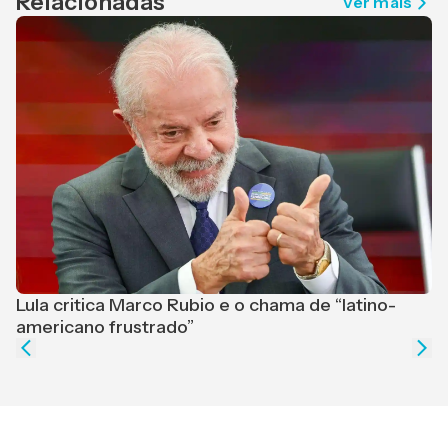
Relacionadas
Ver mais
Lula critica Marco Rubio e o chama de “latino-
F
americano frustrado”
e