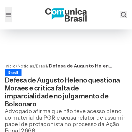
Defesa de Augusto Heleno
Início
/
Notícias
/
Brasil
/
questiona Moraes e critica
Brasil
falta de imparcialidade no
Defesa de Augusto Heleno questiona
julgamento de Bolsonaro
Moraes e critica falta de
imparcialidade no julgamento de
Bolsonaro
Advogado afirma que não teve acesso pleno
ao material da PGR e acusa relator de assumir
papel de protagonista no processo da Ação
Penal 2.668