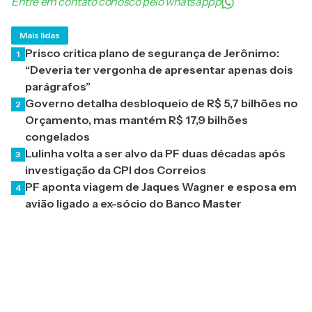
Entre em contato conosco pelo whatsappp
Mais lidas
Prisco critica plano de segurança de Jerônimo:
1
“Deveria ter vergonha de apresentar apenas dois
parágrafos”
Governo detalha desbloqueio de R$ 5,7 bilhões no
2
Orçamento, mas mantém R$ 17,9 bilhões
congelados
Lulinha volta a ser alvo da PF duas décadas após
3
investigação da CPI dos Correios
PF aponta viagem de Jaques Wagner e esposa em
4
avião ligado a ex-sócio do Banco Master