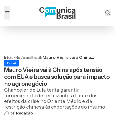
Mauro Vieira vai à China
Início
/
Notícias
/
Brasil
/
após tensão com EUA e
Brasil
busca solução para
Mauro Vieira vai à China após tensão
impacto no agronegócio
com EUA e busca solução para impacto
no agronegócio
Chanceler de Lula tenta garantir
fornecimento de fertilizantes diante dos
efeitos da crise no Oriente Médio e da
restrição chinesa às exportações do insumo
Por:
Redação