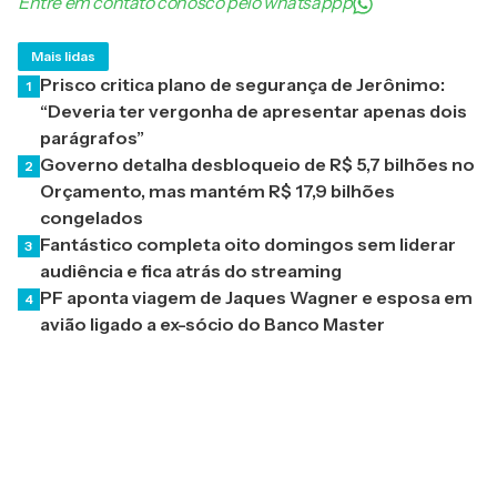
Entre em contato conosco pelo whatsappp
Mais lidas
Prisco critica plano de segurança de Jerônimo:
1
“Deveria ter vergonha de apresentar apenas dois
parágrafos”
Governo detalha desbloqueio de R$ 5,7 bilhões no
2
Orçamento, mas mantém R$ 17,9 bilhões
congelados
Fantástico completa oito domingos sem liderar
3
audiência e fica atrás do streaming
PF aponta viagem de Jaques Wagner e esposa em
4
avião ligado a ex-sócio do Banco Master