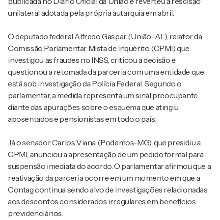
publicada no Diário Oficial da União e reverteu a rescisão
unilateral adotada pela própria autarquia em abril.
O deputado federal Alfredo Gaspar (União-AL), relator da
Comissão Parlamentar Mista de Inquérito (CPMI) que
investigou as fraudes no INSS, criticou a decisão e
questionou a retomada da parceria com uma entidade que
está sob investigação da Polícia Federal. Segundo o
parlamentar, a medida representa um sinal preocupante
diante das apurações sobre o esquema que atingiu
aposentados e pensionistas em todo o país.
Já o senador Carlos Viana (Podemos-MG), que presidiu a
CPMI, anunciou a apresentação de um pedido formal para
suspensão imediata do acordo. O parlamentar afirmou que a
reativação da parceria ocorre em um momento em que a
Contag continua sendo alvo de investigações relacionadas
aos descontos considerados irregulares em benefícios
previdenciários.