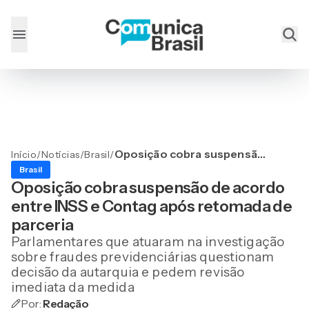
Oposição cobra suspensão
Início
/
Notícias
/
Brasil
/
de acordo entre INSS e
Brasil
Contag após retomada de
Oposição cobra suspensão de acordo
parceria
entre INSS e Contag após retomada de
parceria
Parlamentares que atuaram na investigação
sobre fraudes previdenciárias questionam
decisão da autarquia e pedem revisão
imediata da medida
Por:
Redação