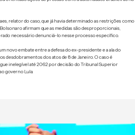
es, relator do caso, que já havia determinado as restrições como
de Bolsonaro afirmam que as medidas são desproporcionais,
erado necessário denunciá-lo nesse processo específico.
r um novo embate entre a defesa do ex-presidente e a ala do
 os desdobramentos dos atos de 8 de Janeiro. O caso é
gue inelegível até 2062 por decisão do Tribunal Superior
ao governo Lula.