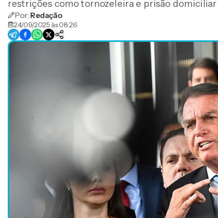
restrições como tornozeleira e prisão domicilia
Por:
Redação
24/09/2025 às 08:26