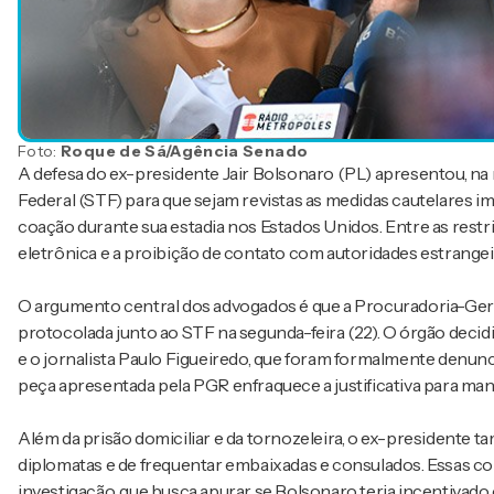
Foto:
Roque de Sá/Agência Senado
A defesa do ex-presidente Jair Bolsonaro (PL) apresentou, na 
Federal (STF) para que sejam revistas as medidas cautelares i
coação durante sua estadia nos Estados Unidos. Entre as restri
eletrônica e a proibição de contato com autoridades estrangei
O argumento central dos advogados é que a Procuradoria-Gera
protocolada junto ao STF na segunda-feira (22). O órgão deci
e o jornalista Paulo Figueiredo, que foram formalmente denunc
peça apresentada pela PGR enfraquece a justificativa para mant
Além da prisão domiciliar e da tornozeleira, o ex-president
diplomatas e de frequentar embaixadas e consulados. Essas 
investigação, que busca apurar se Bolsonaro teria incentivado