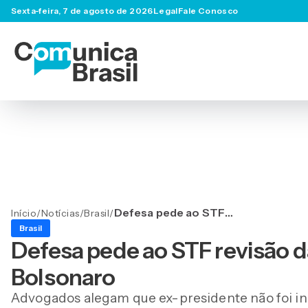
Sexta-feira, 7 de agosto de 2026
Legal
Fale Conosco
Defesa pede ao STF
Início
/
Notícias
/
Brasil
/
revisão das cautelares
Brasil
impostas a Bolsonaro
Defesa pede ao STF revisão d
Bolsonaro
Advogados alegam que ex-presidente não foi in