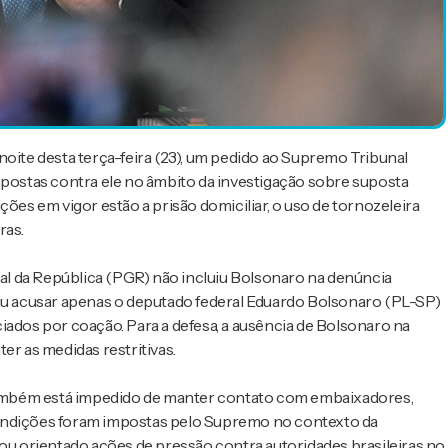
noite desta terça-feira (23), um pedido ao Supremo Tribunal
mpostas contra ele no âmbito da investigação sobre suposta
ções em vigor estão a prisão domiciliar, o uso de tornozeleira
ras.
l da República (PGR) não incluiu Bolsonaro na denúncia
diu acusar apenas o deputado federal Eduardo Bolsonaro (PL-SP)
iados por coação. Para a defesa, a ausência de Bolsonaro na
er as medidas restritivas.
e também está impedido de manter contato com embaixadores,
condições foram impostas pelo Supremo no contexto da
 ou orientado ações de pressão contra autoridades brasileiras no