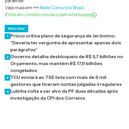
paraense.
Veja mais em
>>>
Rede Comunica Brasil
Entre em contato conosco pelo whatsappp
Mais lidas
Prisco critica plano de segurança de Jerônimo:
1
“Deveria ter vergonha de apresentar apenas dois
parágrafos”
Governo detalha desbloqueio de R$ 5,7 bilhões no
2
Orçamento, mas mantém R$ 17,9 bilhões
congelados
TCU enviará ao TSE lista com mais de 6 mil
3
gestores que tiveram contas julgadas irregulares
Lulinha volta a ser alvo da PF duas décadas após
4
investigação da CPI dos Correios