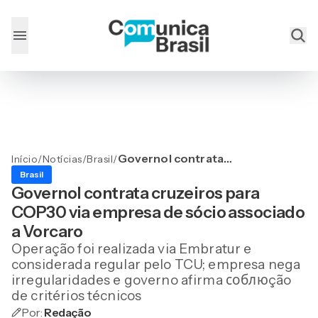
Governol contrata
Início
/
Notícias
/
Brasil
/
cruzeiros para COP30 via
Brasil
empresa de sócio
Governol contrata cruzeiros para
associado a Vorcaro
COP30 via empresa de sócio associado
a Vorcaro
Operação foi realizada via Embratur e
considerada regular pelo TCU; empresa nega
irregularidades e governo afirma соблюção
de critérios técnicos
Por:
Redação