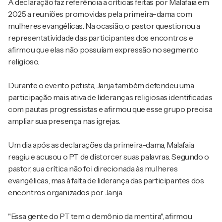
A declaração faz referência a críticas feitas por Malafaia em
2025 a reuniões promovidas pela primeira-dama com
mulheres evangélicas. Na ocasião, o pastor questionou a
representatividade das participantes dos encontros e
afirmou que elas não possuíam expressão no segmento
religioso.
Durante o evento petista, Janja também defendeu uma
participação mais ativa de lideranças religiosas identificadas
com pautas progressistas e afirmou que esse grupo precisa
ampliar sua presença nas igrejas.
Um dia após as declarações da primeira-dama, Malafaia
reagiu e acusou o PT de distorcer suas palavras. Segundo o
pastor, sua crítica não foi direcionada às mulheres
evangélicas, mas à falta de liderança das participantes dos
encontros organizados por Janja.
"Essa gente do PT tem o demônio da mentira", afirmou