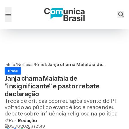
Janja chama Malafaia de
Início
/
Notícias
/
Brasil
/
"insignificante" e pastor
Brasil
rebate declaração
Janja chama Malafaia de
"insignificante" e pastor rebate
declaração
Troca de críticas ocorreu após evento do PT
voltado ao público evangélico e reacendeu
debate sobre influência religiosa na política
Por:
Redação
09/06/2026 às 21:49