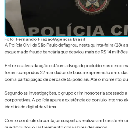
Foto:
Fernando Frazão/Agência Brasil
A Polícia Civil de São Paulo deflagrou, nesta quinta-feira (23),
esquema de fraude bancária que desviou mais de R$ 14 milhõe
Entre os alvos da ação está um advogado, incluído nos cinco 
foram cumpridos 22 mandados de busca e apreensão em cidades 
com a participação de cerca de 55 policiais. Até o momento, d
Segundo as investigações, o grupo criminoso teria acessado a 
corporativas. A polícia apura a existência de conluio interno, 
identidade digital da vítima.
Com o controle da conta, os suspeitos realizaram transferênci
que dificultou o rastreamento dos valores desviados.