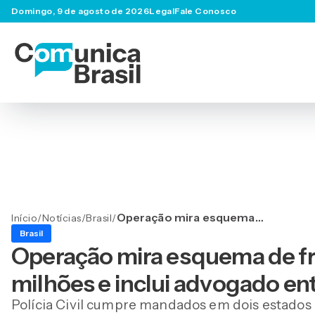
Domingo, 9 de agosto de 2026
Legal
Fale Conosco
Operação mira esquema
Início
/
Notícias
/
Brasil
/
de fraude bancária de R$ 14
Brasil
milhões e inclui advogado
Operação mira esquema de fr
entre alvos
milhões e inclui advogado ent
Polícia Civil cumpre mandados em dois estados e