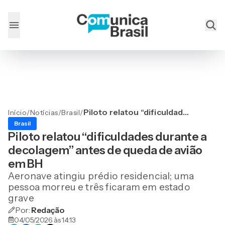
Piloto relatou “dificuldades
Início
/
Notícias
/
Brasil
/
durante a decolagem”
Brasil
antes de queda de avião
Piloto relatou “dificuldades durante a
em BH
decolagem” antes de queda de avião
em BH
Aeronave atingiu prédio residencial; uma
pessoa morreu e três ficaram em estado
grave
Por:
Redação
04/05/2026 às 14:13