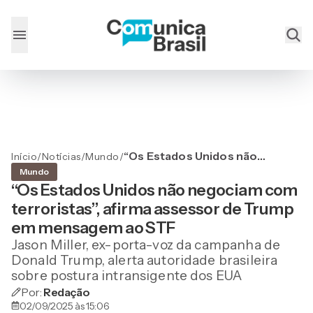
“Os Estados Unidos não
Início
/
Notícias
/
Mundo
/
negociam com terroristas”,
Mundo
afirma assessor de Trump
“Os Estados Unidos não negociam com
em mensagem ao STF
terroristas”, afirma assessor de Trump
em mensagem ao STF
Jason Miller, ex-porta-voz da campanha de
Donald Trump, alerta autoridade brasileira
sobre postura intransigente dos EUA
Por:
Redação
02/09/2025 às 15:06