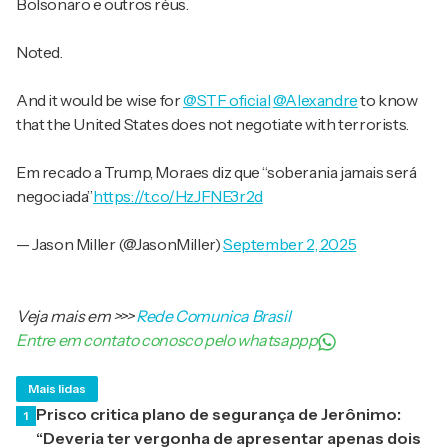
Bolsonaro e outros réus.
Noted.
And it would be wise for
@STF_oficial
@Alexandre
to know
that the United States does not negotiate with terrorists.
Em recado a Trump, Moraes diz que “soberania jamais será
negociada”
https://t.co/HzJFNE3r2d
— Jason Miller (@JasonMiller)
September 2, 2025
Veja mais em
>>>
Rede Comunica Brasil
Entre em contato conosco pelo whatsappp
Mais lidas
Prisco critica plano de segurança de Jerônimo:
1
“Deveria ter vergonha de apresentar apenas dois